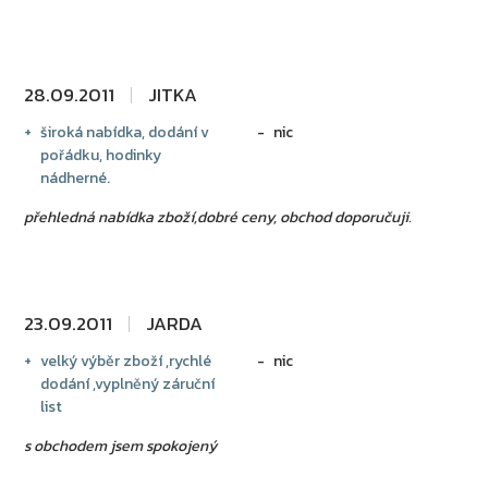
28.09.2011
JITKA
široká nabídka, dodání v
nic
pořádku, hodinky
nádherné.
přehledná nabídka zboží,dobré ceny, obchod doporučuji.
23.09.2011
JARDA
velký výběr zboží ,rychlé
nic
dodání ,vyplněný záruční
list
s obchodem jsem spokojený