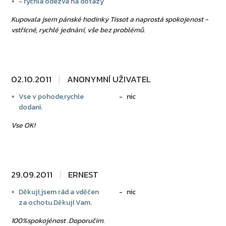
- rychlá odezva na dotazy
Kupovala jsem pánské hodinky Tissot a naprostá spokojenost -
vstřícné, rychlé jednání, vše bez problémů.
02.10.2011
ANONYMNÍ UŽIVATEL
Vse v pohode,rychle
nic
dodani.
Vse OK!
29.09.2011
ERNEST
Děkují,jsem rád a vděčen
nic
za ochotu.Děkují Vam.
100%spokojénost .Doporučim.