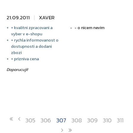
21.09.2011
XAVER
+ kvalitni zpracovani a
- o nicem nevim
vyber v e-shopu
+ rychla informovanost o
dostupnosti a dodani
zbozi
+ prizniva cena
Doporucuji!
305
306
307
308
309
310
311