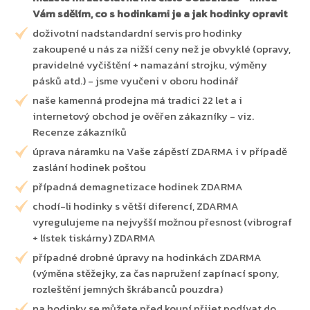
Vám sdělím, co s hodinkami je a jak hodinky opravit
doživotní nadstandardní servis pro hodinky
zakoupené u nás za nižší ceny než je obvyklé (opravy,
pravidelné vyčištění + namazání strojku, výměny
pásků atd.) - jsme vyučeni v oboru hodinář
naše kamenná prodejna má tradici 22 let a i
internetový obchod je ověřen zákazníky - viz.
Recenze zákazníků
úprava náramku na Vaše zápěstí ZDARMA i v případě
zaslání hodinek poštou
případná demagnetizace hodinek ZDARMA
chodí-li hodinky s větší diferencí, ZDARMA
vyregulujeme na nejvyšší možnou přesnost (vibrograf
+ lístek tiskárny) ZDARMA
případné drobné úpravy na hodinkách ZDARMA
(výměna stěžejky, za čas napružení zapínací spony,
rozleštění jemných škrábanců pouzdra)
na hodinky se můžete před koupí přijet podívat do