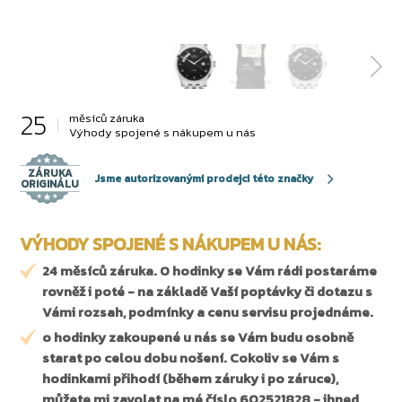
25
měsíců záruka
Výhody spojené s nákupem u nás
ZÁRUKA
Jsme autorizovanými prodejci této značky
ORIGINÁLU
VÝHODY SPOJENÉ S NÁKUPEM U NÁS:
24 měsíců záruka. O hodinky se Vám rádi postaráme
rovněž i poté - na základě Vaší poptávky či dotazu s
Vámi rozsah, podmínky a cenu servisu projednáme.
o hodinky zakoupené u nás se Vám budu osobně
starat po celou dobu nošení. Cokoliv se Vám s
hodinkami přihodí (během záruky i po záruce),
můžete mi zavolat na mé číslo 602521828 - ihned