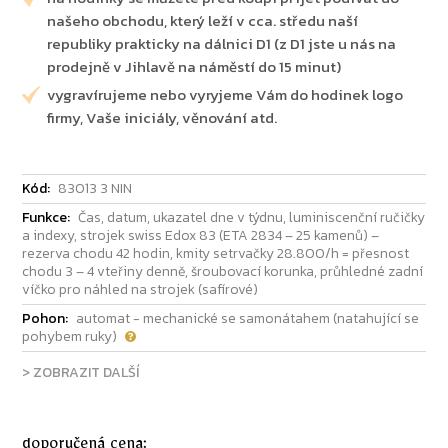
našeho obchodu, který leží v cca. středu naší
republiky prakticky na dálnici D1 (z D1 jste u nás na
prodejně v Jihlavě na náměstí do 15 minut)
vygravírujeme nebo vyryjeme Vám do hodinek logo
firmy, Vaše iniciály, věnování atd.
Kód:
83013 3 NIN
Funkce:
Čas, datum, ukazatel dne v týdnu, luminiscenční ručičky
a indexy, strojek swiss Edox 83 (ETA 2834 – 25 kamenů) –
rezerva chodu 42 hodin, kmity setrvačky 28.800/h = přesnost
chodu 3 – 4 vteřiny denně, šroubovací korunka, průhledné zadní
víčko pro náhled na strojek (safírové)
Pohon:
automat - mechanické se samonátahem (natahující se
pohybem ruky)
> ZOBRAZIT DALŠÍ
doporučená cena: