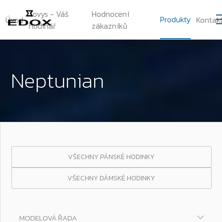
Tovys - Váš
Hodnocení
Produkty
Úvod
Kontak
hodinář
zákazníků
Neptunian
VŠECHNY PÁNSKÉ HODINKY
VŠECHNY DÁMSKÉ HODINKY
MODELOVÁ ŘADA