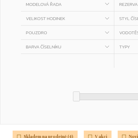
MODELOVÁ ŘADA
REZERVA
VELIKOST HODINEK
STYL ČÍS
POUZDRO
VODOTĚ
BARVA ČÍSELNÍKU
TYPY
Skladem na prodejně (4)
V akci
Novi