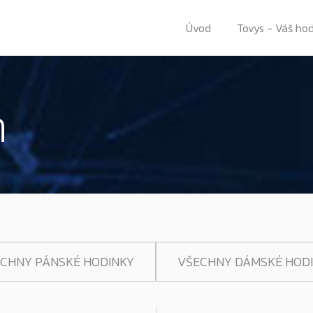
Úvod
Tovys - Váš ho
n
CHNY PÁNSKÉ HODINKY
VŠECHNY DÁMSKÉ HOD