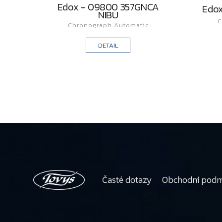
Edox - 09800 357GNCA
Edox
NIBU
C
Chronograph Automatic
DETAIL
Časté dotazy
Obchodní pod