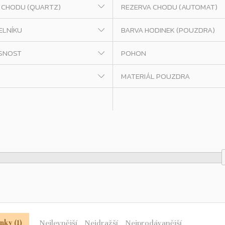
 CHODU (QUARTZ)
REZERVA CHODU (AUTOMAT)
ELNÍKU
BARVA HODINEK (POUZDRA)
SNOST
POHON
MATERIÁL POUZDRA
Nejlevnější
Nejdražší
Nejprodávanější
nky (1)