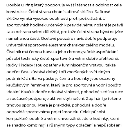
Double O´ring, který podporuje vyšší těsnost a odolnost celé
konstrukce. Čelní stranu chrání safírové sklíčko. Safírové
sklíčko vyniká vysokou odolností proti poškrábání. U
sportovních hodinek určených k pravidelnému nošení je právě
tato ochrana velmi důležitá, protože čelní strana bývá nejvíce
namáhanou částí. Ocelové pouzdro navíc dobře podporuje
univerzální sportovně elegantní charakter celého modelu.
Číselník má černou barvu a jeho chronografické uspořádání
působí technicky čistě, sportovně a velmi dobře přehledně.
Ručky i indexy jsou opatřeny luminiscenční vrstvou, takže
odečet času zůstává dobrý i při zhoršených světelných
podmínkách. Barva pásku je černá a hodinky jsou osazeny
kaučukovým řemínkem, který je pro sportovní a vodní použití
ideální. Kaučuk dobře odolává vlhkosti, pohodlně sedí na ruce
a současně podporuje aktivní styl nošení. Zapínání je řešeno
trnovou sponou, která je praktická, pohodlná a dobře
odpovídá sportovnímu pojetí modelu. Celek působí
kompaktně, odolně a velmi univerzálně. Jde o hodinky, které
se snadno kombinují s různými typy oblečení a nepůsobí ani