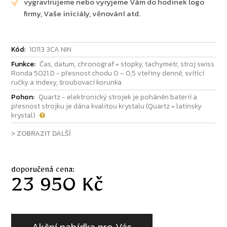
vygravírujeme nebo vyryjeme Vám do hodinek logo
firmy, Vaše iniciály, věnování atd.
Kód:
10113 3CA NIN
Funkce:
Čas, datum, chronograf = stopky, tachymetr, stroj swiss
Ronda 5021.D - přesnost chodu 0 – 0,5 vteřiny denně, svítící
ručky a indexy, šroubovací korunka
Pohon:
Quartz - elektronický strojek je poháněn baterií a
přesnost strojku je dána kvalitou krystalu (Quartz = latinsky
krystal)
> ZOBRAZIT DALŠÍ
doporučená cena:
23 950 Kč