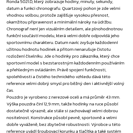
Ronda 5021.D, který zobrazuje hodiny, minuty, sekundy,
datum a funkci chronografu. Quartzový pohon je zde velmi
vhodnou volbou, protože zajišťuje vysokou přesnost,
okamžitou připravenost a minimální nároky na údržbu.
Chronograf není jen vizuálním detailem, ale plnohodnotnou
funkční součástí modelu, která velmi dobře odpovídá jeho
sportovnímu charakteru. Datum navíc zvyšuje každodenní
užitnou hodnotu hodinek a přitom nenarušuje čistotu
rozložení číselníku. Jde o hodinky pro zákazníka, který chce
sportovní model s bezstarostným každodenním používáním
a přehledným ovládáním. Právě spojení funkčnosti,
spolehlivosti a čistého technického vzhledu dává této
reference velmi dobrý smysl pro běžný den i aktivnější volný
čas.
Pouzdro je vyrobeno z nerezové oceli a má průměr 43 mm.
Výška pouzdra činí 12,9 mm, takže hodinky na ruce působí
dostatečně výrazně, ale stále si zachovávají velmi dobrou
nositelnost. Konstrukce působí pevně, sportovně a velmi
dobře vyváženě, bez zbytečné robustnosti. Výrobce u této
reference uvádí šroubovací korunku a tlačítka a také systém