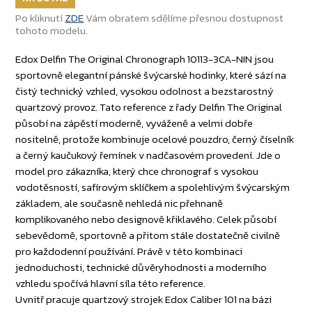
Po kliknutí
ZDE
Vám obratem sdělíme přesnou dostupnost
tohoto modelu.
Edox Delfin The Original Chronograph 10113-3CA-NIN jsou
sportovně elegantní pánské švýcarské hodinky, které sází na
čistý technický vzhled, vysokou odolnost a bezstarostný
quartzový provoz. Tato reference z řady Delfin The Original
působí na zápěstí moderně, vyváženě a velmi dobře
nositelně, protože kombinuje ocelové pouzdro, černý číselník
a černý kaučukový řemínek v nadčasovém provedení. Jde o
model pro zákazníka, který chce chronograf s vysokou
vodotěsností, safírovým sklíčkem a spolehlivým švýcarským
základem, ale současně nehledá nic přehnaně
komplikovaného nebo designově křiklavého. Celek působí
sebevědomě, sportovně a přitom stále dostatečně civilně
pro každodenní používání. Právě v této kombinaci
jednoduchosti, technické důvěryhodnosti a moderního
vzhledu spočívá hlavní síla této reference.
Uvnitř pracuje quartzový strojek Edox Caliber 101 na bázi