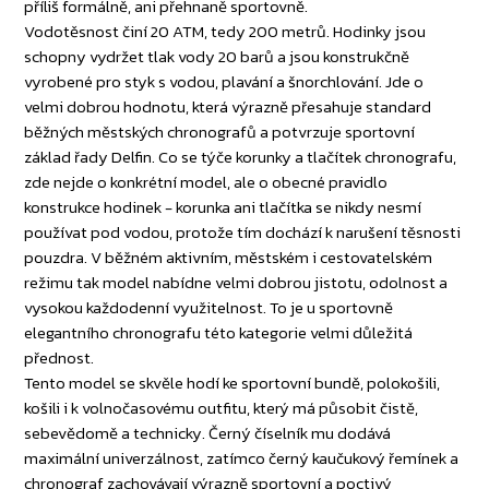
příliš formálně, ani přehnaně sportovně.
Vodotěsnost činí 20 ATM, tedy 200 metrů. Hodinky jsou
schopny vydržet tlak vody 20 barů a jsou konstrukčně
vyrobené pro styk s vodou, plavání a šnorchlování. Jde o
velmi dobrou hodnotu, která výrazně přesahuje standard
běžných městských chronografů a potvrzuje sportovní
základ řady Delfin. Co se týče korunky a tlačítek chronografu,
zde nejde o konkrétní model, ale o obecné pravidlo
konstrukce hodinek - korunka ani tlačítka se nikdy nesmí
používat pod vodou, protože tím dochází k narušení těsnosti
pouzdra. V běžném aktivním, městském i cestovatelském
režimu tak model nabídne velmi dobrou jistotu, odolnost a
vysokou každodenní využitelnost. To je u sportovně
elegantního chronografu této kategorie velmi důležitá
přednost.
Tento model se skvěle hodí ke sportovní bundě, polokošili,
košili i k volnočasovému outfitu, který má působit čistě,
sebevědomě a technicky. Černý číselník mu dodává
maximální univerzálnost, zatímco černý kaučukový řemínek a
chronograf zachovávají výrazně sportovní a poctivý