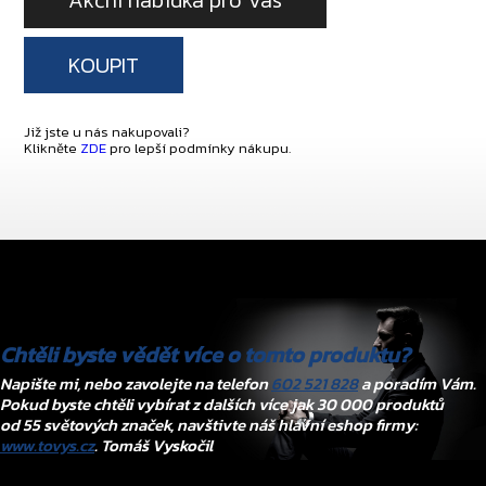
Akční nabídka pro Vás
KOUPIT
Již jste u nás nakupovali?
Klikněte
ZDE
pro lepší podmínky nákupu.
Chtěli byste vědět více o tomto produktu?
Napište mi, nebo zavolejte na telefon
602 521 828
a poradím Vám.
Pokud byste chtěli vybírat z dalších více jak 30 000 produktů
od 55 světových značek, navštivte náš hlavní eshop firmy:
www.tovys.cz
. Tomáš Vyskočil